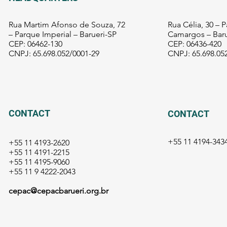
Rua Martim Afonso de Souza, 72
Rua Célia, 30 – 
– Parque Imperial – Barueri-SP
Camargos – Baru
CEP: 06462-130
CEP: 06436-420
CNPJ: 65.698.052/0001-29
CNPJ: 65.698.05
CONTACT
CONTACT
+55 11 4194-
343
+55 11 4193-2620
+55 11 4191-2215
+55 11 4195-9060
+55 11 9 4222-2043
cepac@cepacbarueri.org.br