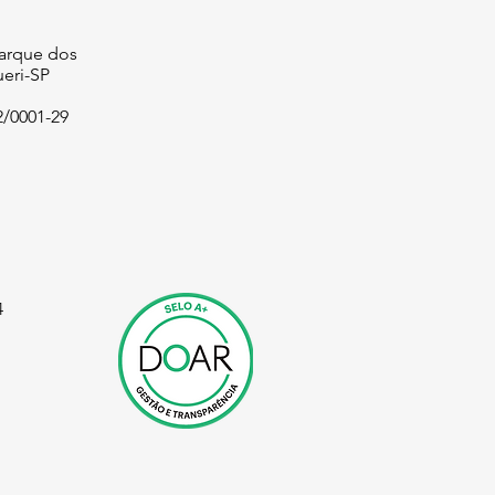
Parque dos
eri-SP
2/0001-29
4