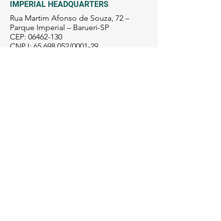
IMPERIAL HEADQUARTERS
Rua Martim Afonso de Souza, 72 –
Parque Imperial – Barueri-SP
CEP:
06462-130
CNPJ:
65.698.052
/0001-29
CONTACT
+55 11 4193-2620
+55 11 4191-2215
+55 11 4195-9060
+55 11 9 4222-2043
cepac@cepacbarueri.org.br
SILVEIRA EMPLOYMENT UNIT
Rua Célia, 30 – Parque dos Camargos –
Barueri-SP
CEP:
06436-420
CNPJ:
65.698.052
/0001-29
CONTACT
+55 11 4194
-
3434