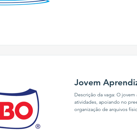
para o bom funcionamento,
das operações, realizando o
produção, embalagem de ma
materiais com carrinho hidrá
organização do seu local de t
partir de 18 anos; Sexo mas
completo
Jovem Aprendi
Descrição da vaga: O jovem a
atividades, apoiando no pre
organização de arquivos físic
de documentos. Será respon
informações organizadas e at
o bom funcionamento dos pr