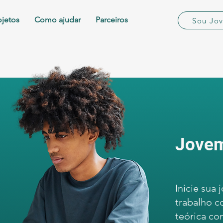
ojetos
Como ajudar
Parceiros
Sou Jo
Jovem
Inicie sua
trabalho c
teórica c