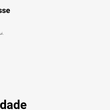
sse
i.
idade