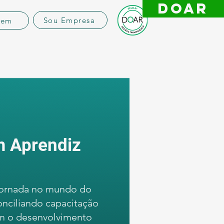
DOAR
Sou Empresa
vem
 Aprendiz
 jornada no mundo do
onciliando capacitação
om o desenvolvimento