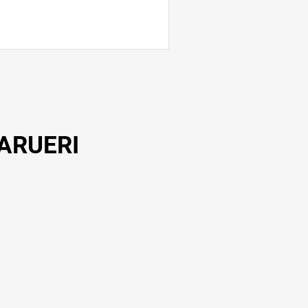
s e comprometimento com as
sitos: Comprometimento com
etalhes; Organização;
ARUERI