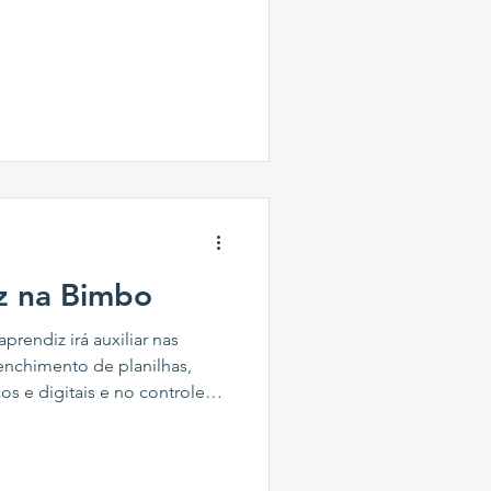
 organização e andamento
 abastecimento da linha de
teriais, movimentação de
ulico, além da limpeza e
rabalho. Requisitos: Ter a
culino; Ensino Médio
z na Bimbo
prendiz irá auxiliar nas
enchimento de planilhas,
os e digitais e no controle
sável por manter as
ualizadas, contribuindo para
ocessos internos. A função