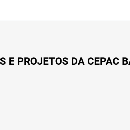
exige atenção aos detalhe
tarefas do dia a dia. Requi
as atividades; Atenção aos d
Conhec
S E PROJETOS DA CEPAC B