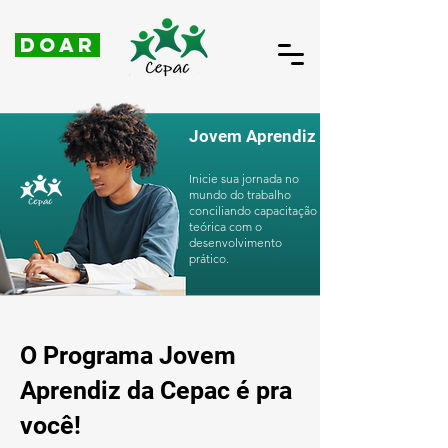
DOAR
Jovem Aprendiz
Inicie sua jornada no
mundo do trabalho
conciliando capacitação
teórica com o
desenvolvimento
prático.
O Programa Jovem
Aprendiz da Cepac é pra
você!