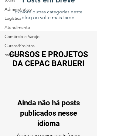
todas
Administrativo
Explore outras categorias neste
blog ou volte mais tarde.
Logística
Atendimento
Comércio e Varejo
Cursos/Projetos
CURSOS E PROJETOS
marketing
DA CEPAC BARUERI
Ainda não há posts
publicados nesse
idioma
Assim que novos posts forem