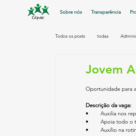
Sobre nós
Transparência
Pr
Todos os posts
todas
Adminis
marketing
Jovem Ap
Oportunidade para a
Descrição da vaga:
•        Auxilia nos r
•        Apoia todo o
•        Auxílio na r