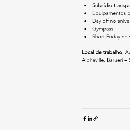
Subsídio transp
Equipamentos de
Day off no anive
Gympass;
Short Friday no 
Local de trabalho
: A
Alphaville, Barueri –