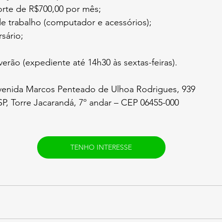
orte de R$700,00 por mês;
 trabalho (computador e acessórios);
rsário;
verão (expediente até 14h30 às sextas-feiras).
venida Marcos Penteado de Ulhoa Rodrigues, 939 
 SP, Torre Jacarandá, 7º andar – CEP 06455-000
TENHO INTERESSE