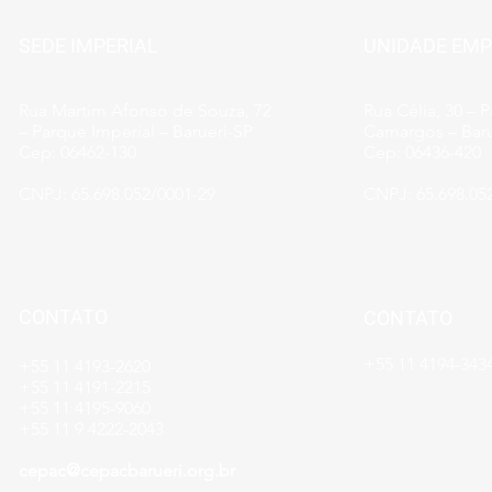
SEDE IMPERIAL
UNIDADE EMP
Rua Martim Afonso de Souza, 72
Rua Célia, 30 – 
– Parque Imperial – Barueri-SP
Camargos – Baru
Cep: 06462-130
Cep: 06436-420
CNPJ: 65.698.052/0001-29
CNPJ: 65.698.05
CONTATO
CONTATO
+55 11 4194-343
+55 11 4193-2620
+55 11 4191-2215
+55 11 4195-9060
+55 11 9 4222-2043
cepac@cepacbarueri.org.br