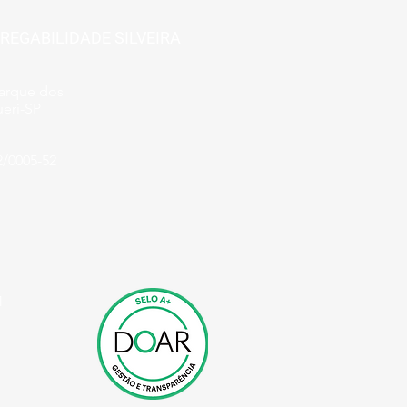
REGABILIDADE SILVEIRA
Parque dos
eri-SP
2/0005-52
4