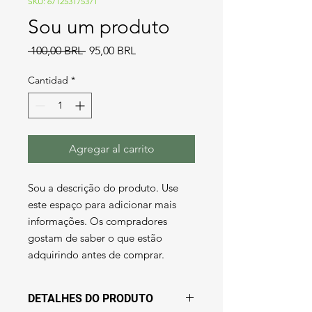
SKU: 671253175371
Sou um produto
Precio
Precio
 100,00 BRL 
95,00 BRL
de
oferta
Cantidad
*
Agregar al carrito
Sou a descrição do produto. Use 
este espaço para adicionar mais 
informações. Os compradores 
gostam de saber o que estão 
adquirindo antes de comprar.
DETALHES DO PRODUTO